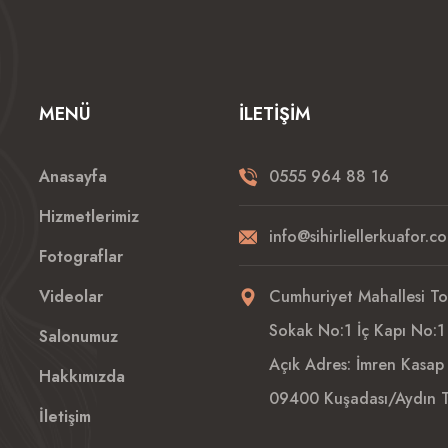
MENÜ
İLETIŞIM
Anasayfa
0555 964 88 16
Hizmetlerimiz
info@sihirliellerkuafor.c
Fotograflar
Videolar
Cumhuriyet Mahallesi T
Sokak No:1 İç Kapı No:1
Salonumuz
Açık Adres: İmren Kasap 
Hakkımızda
09400 Kuşadası/Aydın T
İletişim