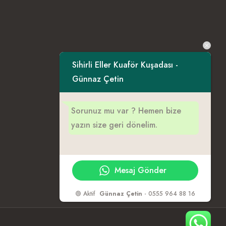
Sihirli Eller Kuaför Kuşadası -
Günnaz Çetin
Sorunuz mu var ? Hemen bize
yazın size geri dönelim.
Mesaj Gönder
🟢 Aktif
Günnaz Çetin
- 0555 964 88 16