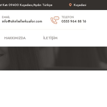
st Katı 09400 Kuşadası/Aydın Türkiye
Kuşadasi
EMAIL
TELEFON
info@sihirliellerkuafor.com
0555 964 88 16
HAKKIMIZDA
İLETIŞIM