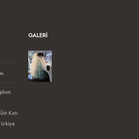
GALERI
om
oplum
Üst Katı
ürkiye