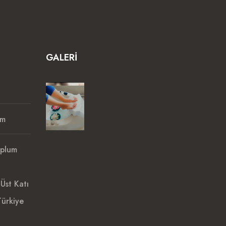
GALERI
om
oplum
Üst Katı
ürkiye