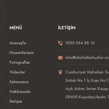
MENÜ
İLETIŞIM
Anasayfa
0555 964 88 16
Hizmetlerimiz
info@sihirliellerkuafor.c
Fotograflar
Videolar
Cumhuriyet Mahallesi T
Sokak No:1 İç Kapı No:1
Salonumuz
Açık Adres: İmren Kasap 
Hakkımızda
09400 Kuşadası/Aydın T
İletişim