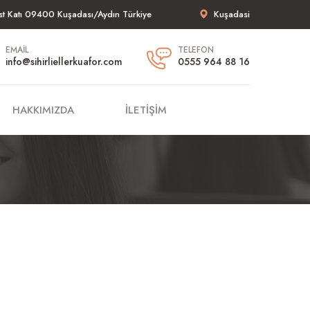
st Katı 09400 Kuşadası/Aydın Türkiye
Kuşadasi
EMAIL
TELEFON
info@sihirliellerkuafor.com
0555 964 88 16
HAKKIMIZDA
İLETIŞIM