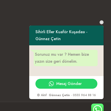
Sihirli Eller Kuaför Kuşadası -
Günnaz Çetin
Sorunuz mu var ? Hemen bize
yazın size geri dönelim.
Mesaj Gönder
🟢 Aktif
Günnaz Çetin
- 0555 964 88 16